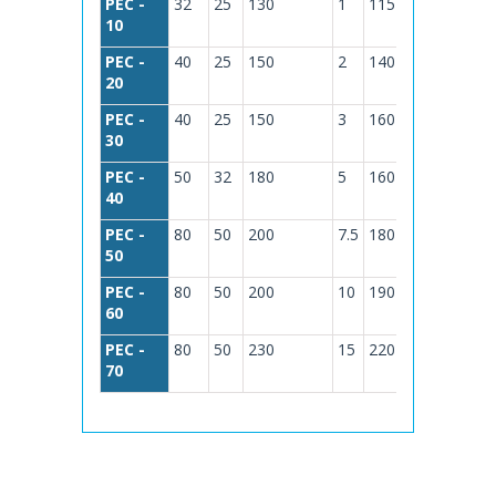
PEC -
32
25
130
1
115
Mtrs.
10
M3/hora.
PEC -
40
25
150
2
140
Mtrs.
20
M3/hora.
1
PEC -
40
25
150
3
160
Mtrs.
30
M3/hora.
PEC -
50
32
180
5
160
Mtrs.
40
M3/hora.
PEC -
80
50
200
7.5
180
Mtrs.
50
M3/hora.
PEC -
80
50
200
10
190
Mtrs.
60
M3/hora.
PEC -
80
50
230
15
220
Mtrs.
70
M3/hora.