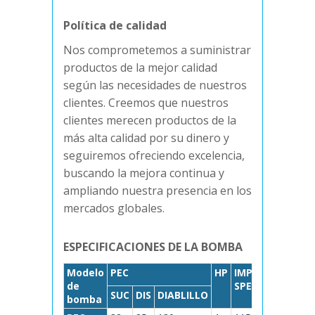
Política de calidad
Nos comprometemos a suministrar
productos de la mejor calidad
según las necesidades de nuestros
clientes. Creemos que nuestros
clientes merecen productos de la
más alta calidad por su dinero y
seguiremos ofreciendo excelencia,
buscando la mejora continua y
ampliando nuestra presencia en los
mercados globales.
ESPECIFICACIONES DE LA BOMBA
Modelo
PEC
HP
IMP
Cabeza en 
de
SPE
SUC
DIS
DIABLILLO
Capacidad 
bomba