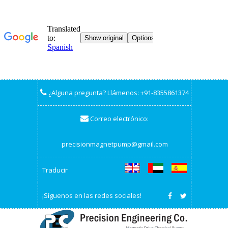
¿Alguna pregunta? Llámenos:
+91-8355861374
Correo electrónico:
precisionmagnetpump@gmail.com
Traducir
¡Síguenos en las redes sociales!