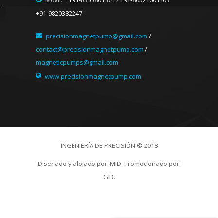
+91-9820382247
precisionmagnetpump@gmail.com
/
contact@precisionmagnetpump.com
/
magneticpumps@gmail.com
www.precisionmagnetpump.com
INGENIERÍA DE PRECISIÓN © 2018
Diseñado y alojado por:
MID.
Promocionado por:
GID.