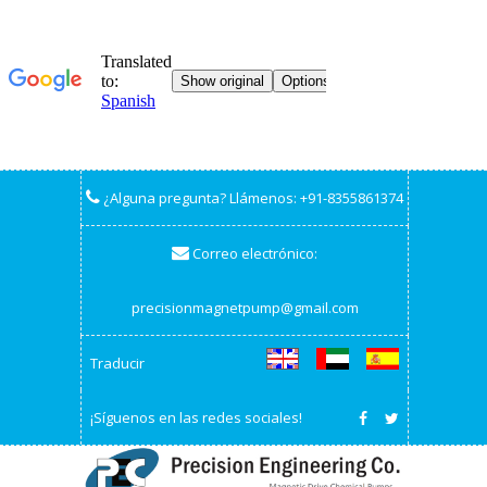
¿Alguna pregunta? Llámenos:
+91-8355861374
Correo electrónico:
precisionmagnetpump@gmail.com
Traducir
¡Síguenos en las redes sociales!