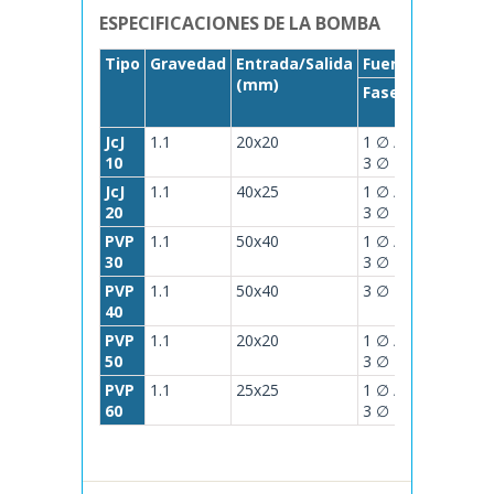
ESPECIFICACIONES DE LA BOMBA
Tipo
Gravedad
Entrada/Salida
Fuerza
(mm)
Fase
HP
Polo
JcJ
1.1
20x20
1 ∅ /
1/4
2
10
3 ∅
JcJ
1.1
40x25
1 ∅ /
1/2
2
20
3 ∅
PVP
1.1
50x40
1 ∅ /
1
2
30
3 ∅
PVP
1.1
50x40
3 ∅
2
2
40
PVP
1.1
20x20
1 ∅ /
1/3
2
50
3 ∅
PVP
1.1
25x25
1 ∅ /
1/2
2
60
3 ∅