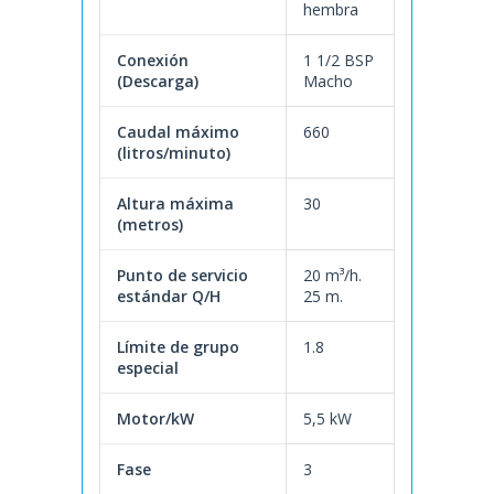
hembra
Conexión
1 1/2 BSP
(Descarga)
Macho
Caudal máximo
660
(litros/minuto)
Altura máxima
30
(metros)
Punto de servicio
20 m³/h.
estándar Q/H
25 m.
Límite de grupo
1.8
especial
Motor/kW
5,5 kW
Fase
3