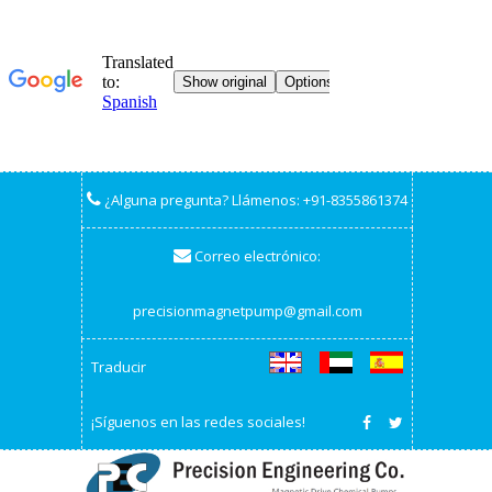
¿Alguna pregunta? Llámenos:
+91-8355861374
Correo electrónico:
precisionmagnetpump@gmail.com
Traducir
¡Síguenos en las redes sociales!