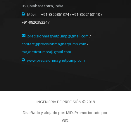
053, Maharashtra, India.
Móvil:
+91-8355861374 / +91-8652160110 /
+91-9820382247
precisionmagnetpump@gmail.com
/
contact@precisionmagnetpump.com
/
magneticpumps@gmail.com
www.precisionmagnetpump.com
INGENIERÍA DE PRECISIÓN © 2018
Diseñado y alojado por:
MID.
Promocionado por:
GID.