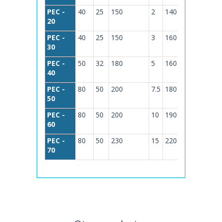
PEC -
40
25
150
2
140
Mtrs.
20
M3/hora.
1
PEC -
40
25
150
3
160
Mtrs.
30
M3/hora.
PEC -
50
32
180
5
160
Mtrs.
40
M3/hora.
PEC -
80
50
200
7.5
180
Mtrs.
50
M3/hora.
PEC -
80
50
200
10
190
Mtrs.
60
M3/hora.
PEC -
80
50
230
15
220
Mtrs.
70
M3/hora.