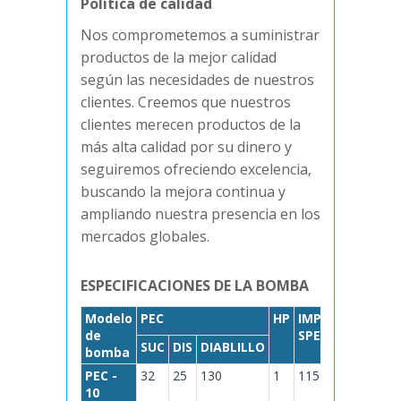
Política de calidad
Nos comprometemos a suministrar
productos de la mejor calidad
según las necesidades de nuestros
clientes. Creemos que nuestros
clientes merecen productos de la
más alta calidad por su dinero y
seguiremos ofreciendo excelencia,
buscando la mejora continua y
ampliando nuestra presencia en los
mercados globales.
ESPECIFICACIONES DE LA BOMBA
Modelo
PEC
HP
IMP
Cabeza en 
de
SPE
SUC
DIS
DIABLILLO
Capacidad 
bomba
PEC -
32
25
130
1
115
Mtrs.
10
M3/hora.