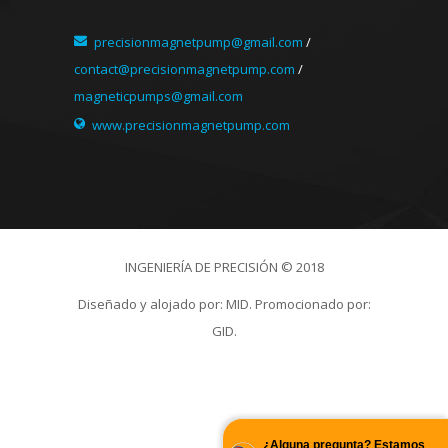
precisionmagnetpump@gmail.com
/
contact@precisionmagnetpump.com
/
magneticpumps@gmail.com
www.precisionmagnetpump.com
INGENIERÍA DE PRECISIÓN © 2018
Diseñado y alojado por:
MID.
Promocionado por:
GID.
¿Alguna pregunta? Estamos