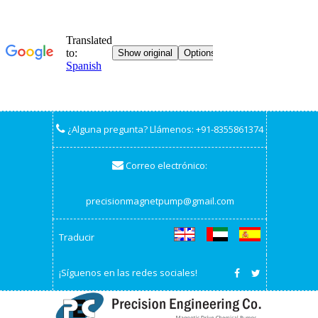
¿Alguna pregunta? Llámenos:
+91-8355861374
Correo electrónico:
precisionmagnetpump@gmail.com
Traducir
¡Síguenos en las redes sociales!